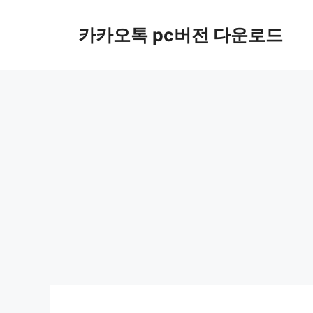
컨
텐
카카오톡 pc버전 다운로드
츠
로
건
너
뛰
기