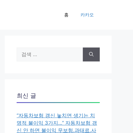
홈
카카오
검
색:
최신 글
“자동차보험 갱신 놓치면 생기는 치
명적 불이익 3가지…” 자동차보험 갱
신 안 하면 불이익 무보험.과태료.사