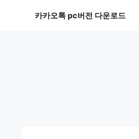
컨
텐
카카오톡 pc버전 다운로드
츠
로
건
너
뛰
기