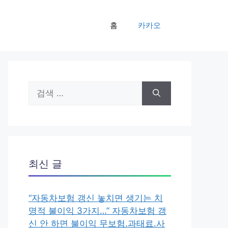
홈
카카오
검
색:
최신 글
“자동차보험 갱신 놓치면 생기는 치
명적 불이익 3가지…” 자동차보험 갱
신 안 하면 불이익 무보험.과태료.사