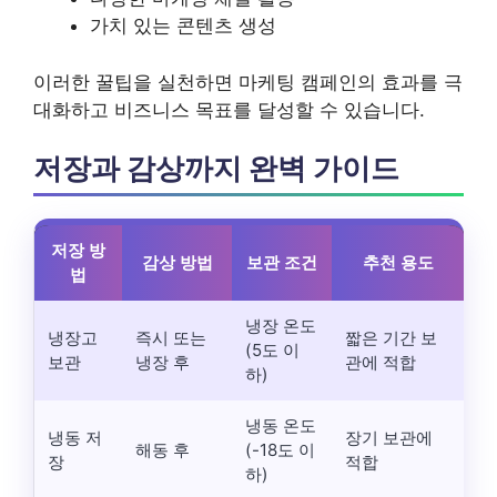
가치 있는 콘텐츠 생성
이러한 꿀팁을 실천하면 마케팅 캠페인의 효과를 극
대화하고 비즈니스 목표를 달성할 수 있습니다.
저장과 감상까지 완벽 가이드
저장 방
감상 방법
보관 조건
추천 용도
법
냉장 온도
냉장고
즉시 또는
짧은 기간 보
(5도 이
보관
냉장 후
관에 적합
하)
냉동 온도
냉동 저
장기 보관에
해동 후
(-18도 이
장
적합
하)