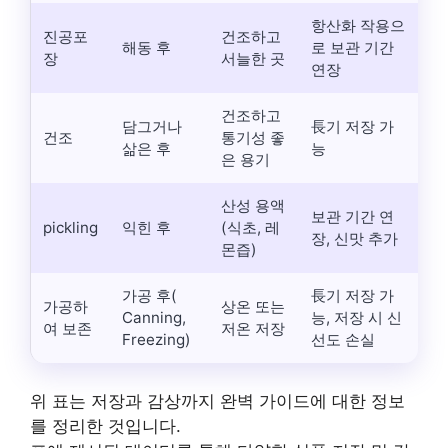
항산화 작용으
진공포
건조하고
해동 후
로 보관 기간
장
서늘한 곳
연장
건조하고
담그거나
⻑기 저장 가
건조
통기성 좋
삶은 후
능
은 용기
산성 용액
보관 기간 연
pickling
익힌 후
(식초, 레
장, 신맛 추가
몬즙)
가공 후(
⻑기 저장 가
가공하
상온 또는
Canning,
능, 저장 시 신
여 보존
저온 저장
Freezing)
선도 손실
위 표는 저장과 감상까지 완벽 가이드에 대한 정보
를 정리한 것입니다.