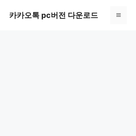
컨
텐
카카오톡 pc버전 다운로드
메
츠
로
뉴
건
너
뛰
기