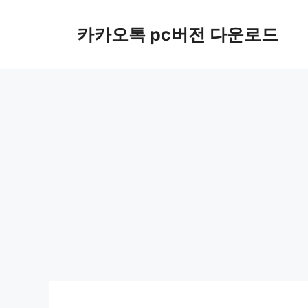
컨
텐
카카오톡 pc버전 다운로드
츠
로
건
너
뛰
기