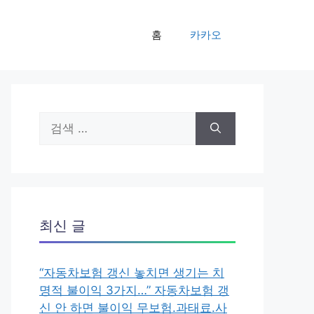
홈
카카오
검
색:
최신 글
“자동차보험 갱신 놓치면 생기는 치
명적 불이익 3가지…” 자동차보험 갱
신 안 하면 불이익 무보험.과태료.사