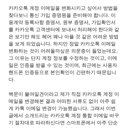
카카오톡 계정 이메일을 변화시키고 싶어서 방법을
찾다보니 통신 가입 증명원을 준비해야 합니다. 이
용계약 등록사항 증명서, 원부 증명서, 가입확인서
를 카카오톡 고객센터에 보내서 처리해야 한다와 같
은 보기만 해도 헤어 꽤나 아플 것 같은 어려운 방법
을 보게 되었습니다. 하지만 정말 카카오톡 이메일
변화하는 것이 어려울까싶은 의문증이 들었는데요.
그 이유는 단지 계정 정보를 수정하는 것이고, 이메
일은 인증을 받을 수 있는 것이며, 최근에는 사용자
핸드폰 인증등으로 본인확인이 간편하기 때문입니
다.
백문이 불여일견이라고 제가 직접 카카오톡 계정 이
메일을 변경해본 결과 어떠한 서류도 없이 아주 쉽
게 카톡 이메일 변경이 가능했습니다. 그래서 이번
글에서 소개드리는 카카오톡 계정 통합 이메일 바꾸
기 절차대로 따라하신다면 스마트폰에서 아주 단순