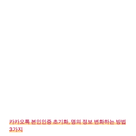
카카오톡 본인인증 초기화, 명의 정보 변화하는 방법
3가지