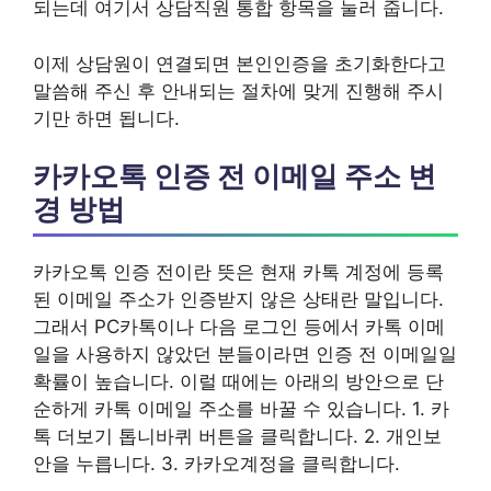
되는데 여기서 상담직원 통합 항목을 눌러 줍니다.
이제 상담원이 연결되면 본인인증을 초기화한다고
말씀해 주신 후 안내되는 절차에 맞게 진행해 주시
기만 하면 됩니다.
카카오톡 인증 전 이메일 주소 변
경 방법
카카오톡 인증 전이란 뜻은 현재 카톡 계정에 등록
된 이메일 주소가 인증받지 않은 상태란 말입니다.
그래서 PC카톡이나 다음 로그인 등에서 카톡 이메
일을 사용하지 않았던 분들이라면 인증 전 이메일일
확률이 높습니다. 이럴 때에는 아래의 방안으로 단
순하게 카톡 이메일 주소를 바꿀 수 있습니다. 1. 카
톡 더보기 톱니바퀴 버튼을 클릭합니다. 2. 개인보
안을 누릅니다. 3. 카카오계정을 클릭합니다.