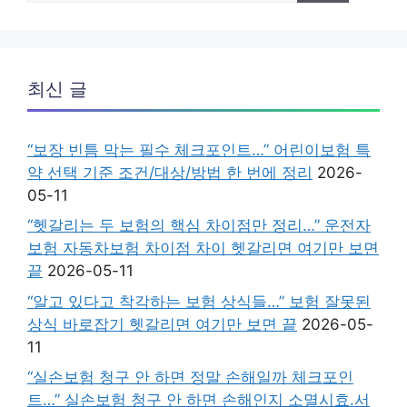
최신 글
“보장 빈틈 막는 필수 체크포인트…” 어린이보험 특
약 선택 기준 조건/대상/방법 한 번에 정리
2026-
05-11
“헷갈리는 두 보험의 핵심 차이점만 정리…” 운전자
보험 자동차보험 차이점 차이 헷갈리면 여기만 보면
끝
2026-05-11
“알고 있다고 착각하는 보험 상식들…” 보험 잘못된
상식 바로잡기 헷갈리면 여기만 보면 끝
2026-05-
11
“실손보험 청구 안 하면 정말 손해일까 체크포인
트…” 실손보험 청구 안 하면 손해인지 소멸시효.서