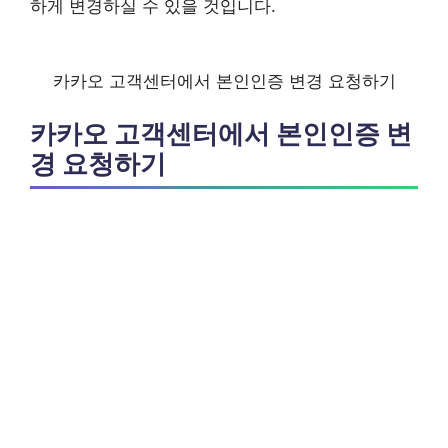
하게 변경하실 수 있을 것입니다.
카카오 고객센터에서 본인인증 변경 요청하기
카카오 고객센터에서 본인인증 변
경 요청하기