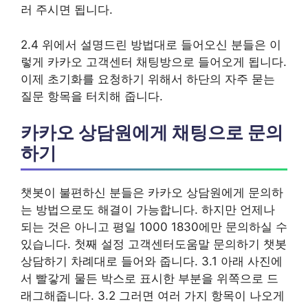
러 주시면 됩니다.
2.4 위에서 설명드린 방법대로 들어오신 분들은 이
렇게 카카오 고객센터 채팅방으로 들어오게 됩니다.
이제 초기화를 요청하기 위해서 하단의 자주 묻는
질문 항목을 터치해 줍니다.
카카오 상담원에게 채팅으로 문의
하기
챗봇이 불편하신 분들은 카카오 상담원에게 문의하
는 방법으로도 해결이 가능합니다. 하지만 언제나
되는 것은 아니고 평일 1000 1830에만 문의하실 수
있습니다. 첫째 설정 고객센터도움말 문의하기 챗봇
상담하기 차례대로 들어와 줍니다. 3.1 아래 사진에
서 빨갛게 물든 박스로 표시한 부분을 위쪽으로 드
래그해줍니다. 3.2 그러면 여러 가지 항목이 나오게