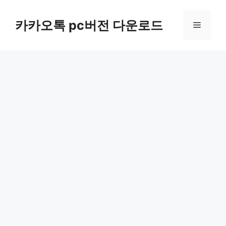
컨
텐
카카오톡 pc버전 다운로드
메
츠
로
뉴
건
너
뛰
기