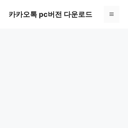
컨
텐
카카오톡 pc버전 다운로드
메
츠
로
뉴
건
너
뛰
기