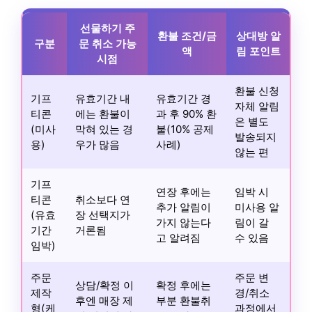
선물하기 주
환불 조건/금
상대방 알
구분
문 취소 가능
액
림 포인트
시점
환불 신청
기프
유효기간 내
유효기간 경
자체 알림
티콘
에는 환불이
과 후 90% 환
은 별도
(미사
막혀 있는 경
불(10% 공제
발송되지
용)
우가 많음
사례)
않는 편
기프
연장 후에는
임박 시
티콘
취소보다 연
추가 알림이
미사용 알
(유효
장 선택지가
가지 않는다
림이 갈
기간
거론됨
고 알려짐
수 있음
임박)
주문
주문 변
상담/확정 이
확정 후에는
제작
경/취소
후엔 매장 제
부분 환불취
형(케
과정에서