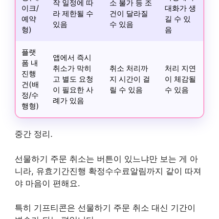
작 일정에 따
소 불가 등 조
이크/
대화가 생
라 제한될 수
건이 달라질
예약
길 수 있
있음
수 있음
형)
음
플랫
앱에서 즉시
폼 내
취소가 막히
취소 처리까
처리 지연
진행
고 별도 요청
지 시간이 걸
이 체감될
건(배
이 필요한 사
릴 수 있음
수 있음
정/수
례가 있음
행형)
중간 정리.
선물하기 주문 취소는 버튼이 있느냐만 보는 게 아
니라, 유효기간진행 확정수수료알림까지 같이 따져
야 마음이 편해요.
특히 기프티콘은 선물하기 주문 취소 대신 기간이