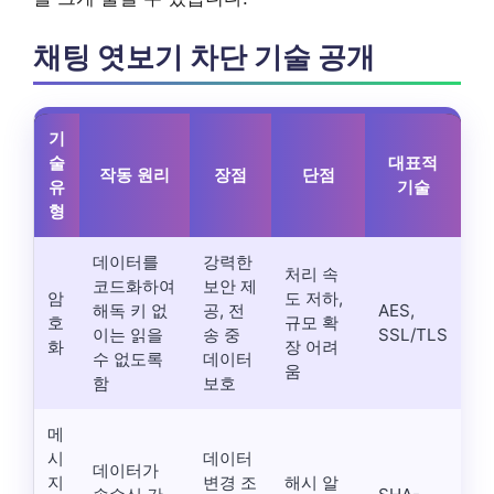
채팅 엿보기 차단 기술 공개
기
술
대표적
작동 원리
장점
단점
유
기술
형
데이터를
강력한
처리 속
코드화하여
보안 제
암
도 저하,
해독 키 없
공, 전
AES,
호
규모 확
이는 읽을
송 중
SSL/TLS
화
장 어려
수 없도록
데이터
움
함
보호
메
시
데이터
데이터가
지
변경 조
해시 알