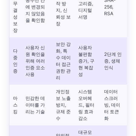
송수신 간
SHA-
무
작 방
고리즘,
에 변경되
256,
결
지, 신
디지털
지 않았음
RSA
성
뢰성 보
서명
을 확인함
보
장
장
보안 강
사용자 신
사용자
다
화, 특
원 확인을
불편함
2단계 인
중
수 데이
위해 여러
증가, 구
증, 생체
인
터 접근
인증 요소
현 복잡
인식
증
권한 관
사용
성
리
개인정
시스템
데이터
마
민감한 데
보 노출
오버헤
스크러
스
이터를 가
방지,
드, 필터
빙, 데이
킹
리는 기술
규제 준
링 효과
터 토큰
수
감소
화
대규모
악의적