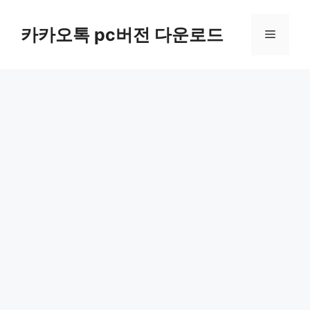
컨
텐
카카오톡 pc버전 다운로드
메
츠
로
뉴
건
너
뛰
기