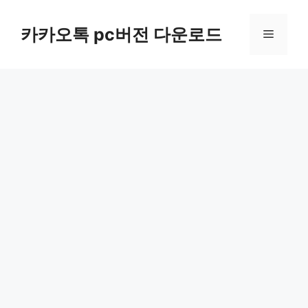
컨
텐
카카오톡 pc버전 다운로드
메
츠
로
뉴
건
너
뛰
기