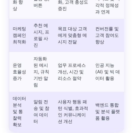
화 향
화, 고객 충성도
버튼
각적 정체성
상
증진
과 연계
추천 메
마케팅
목표 대상 고객
컨버전률 및
시지, 프
캠페인
에게 맞춤형 메
고객 참여도
로필 사
최적화
시지 전달
향상
진
자동화
운영
된 메시
업무 프로세스
인공 지능
효율성
지, 규칙
개선, 시간 및
(AI) 및 빅 데
증가
기반 알
리소스 절약
이터 활용
림
데이터
알림 전
사용자 행동 패
분석
백엔드 통합
송 및 참
턴 식별, 효과적
및 통
및 분석 플랫
여 데이
인 커뮤니케이
찰력
폼 활용
터
션 개선
확보