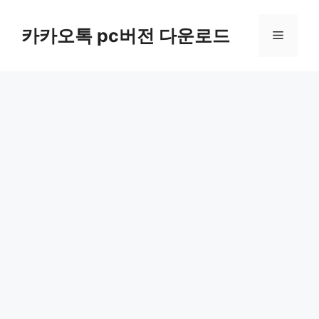
컨
텐
카카오톡 pc버전 다운로드
메
츠
로
뉴
건
너
뛰
기