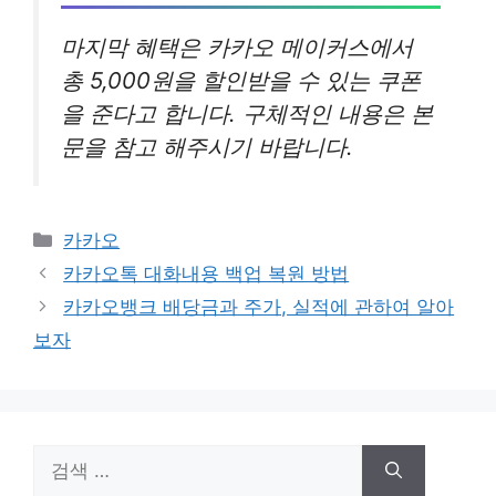
마지막 혜택은 카카오 메이커스에서
총 5,000원을 할인받을 수 있는 쿠폰
을 준다고 합니다. 구체적인 내용은 본
문을 참고 해주시기 바랍니다.
카
카카오
테
카카오톡 대화내용 백업 복원 방법
고
카카오뱅크 배당금과 주가, 실적에 관하여 알아
리
보자
검
색: