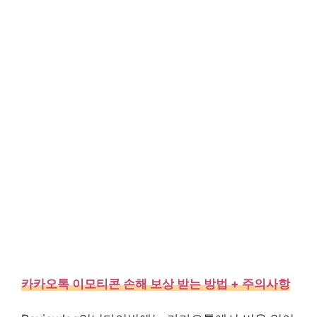
카카오톡 이모티콘 손해 보상 받는 방법 + 주의사항