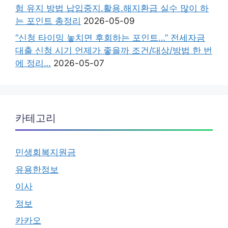
험 유지 방법 납입중지.활용.해지환급 실수 많이 하
는 포인트 총정리
2026-05-09
“신청 타이밍 놓치면 후회하는 포인트…” 전세자금
대출 신청 시기 언제가 좋을까 조건/대상/방법 한 번
에 정리…
2026-05-07
카테고리
민생회복지원금
유용한정보
이사
정보
카카오