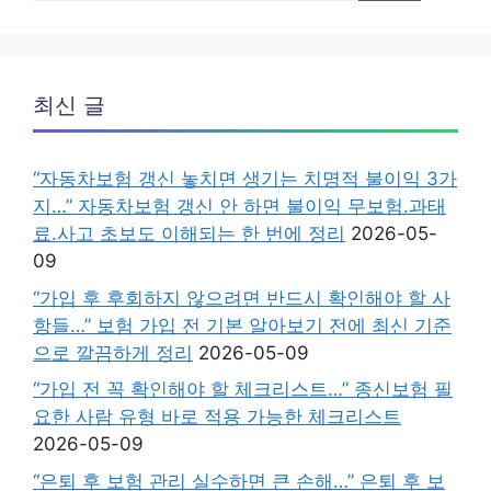
최신 글
“자동차보험 갱신 놓치면 생기는 치명적 불이익 3가
지…” 자동차보험 갱신 안 하면 불이익 무보험.과태
료.사고 초보도 이해되는 한 번에 정리
2026-05-
09
“가입 후 후회하지 않으려면 반드시 확인해야 할 사
항들…” 보험 가입 전 기본 알아보기 전에 최신 기준
으로 깔끔하게 정리
2026-05-09
“가입 전 꼭 확인해야 할 체크리스트…” 종신보험 필
요한 사람 유형 바로 적용 가능한 체크리스트
2026-05-09
“은퇴 후 보험 관리 실수하면 큰 손해…” 은퇴 후 보