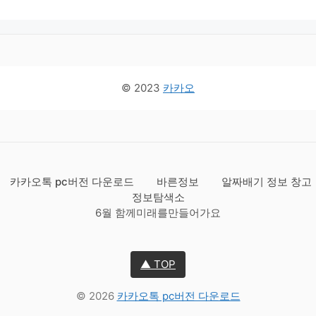
© 2023
카카오
카카오톡 pc버전 다운로드
바른정보
알짜배기 정보 창고
정보탐색소
6월 함께미래를만들어가요
▲ TOP
© 2026
카카오톡 pc버전 다운로드