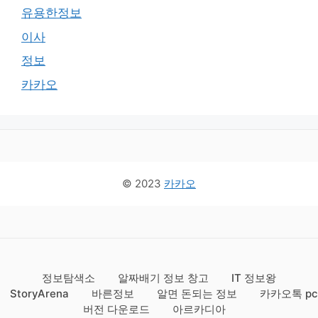
유용한정보
이사
정보
카카오
© 2023
카카오
정보탐색소
알짜배기 정보 창고
IT 정보왕
StoryArena
바른정보
알면 돈되는 정보
카카오톡 pc
버전 다운로드
아르카디아