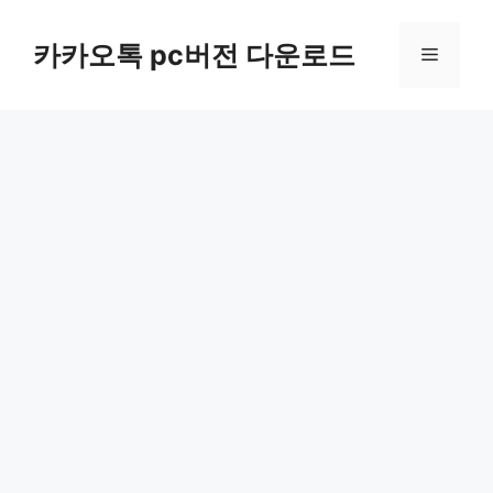
컨
텐
카카오톡 pc버전 다운로드
메
츠
로
뉴
건
너
뛰
기