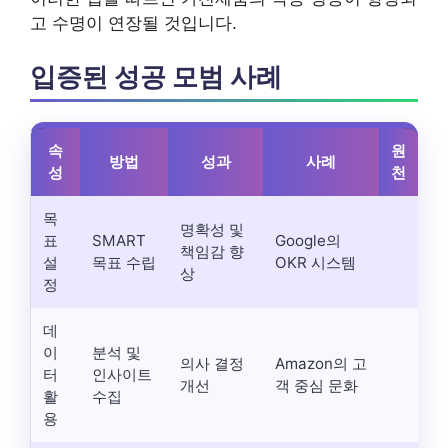
고 수명이 연장될 것입니다.
입증된 성공 모범 사례
속
원
방법
성과
사례
성
천
목
명확성 및
표
SMART
Google의
책임감 향
설
목표 수립
OKR 시스템
상
정
데
이
분석 및
의사 결정
Amazon의 고
터
인사이트
개선
객 중심 문화
활
수집
용