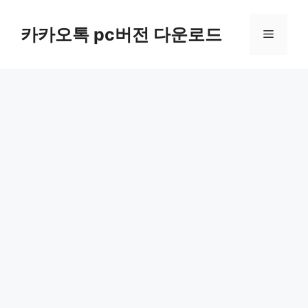
컨
텐
카카오톡 pc버전 다운로드
메
츠
로
뉴
건
너
뛰
기