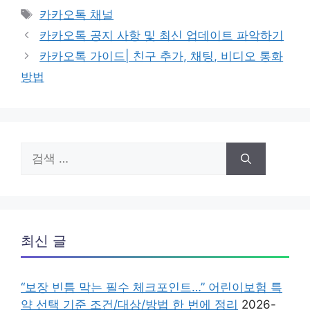
테
태
카카오톡 채널
고
그
카카오톡 공지 사항 및 최신 업데이트 파악하기
리
카카오톡 가이드| 친구 추가, 채팅, 비디오 통화
방법
검
색:
최신 글
“보장 빈틈 막는 필수 체크포인트…” 어린이보험 특
약 선택 기준 조건/대상/방법 한 번에 정리
2026-