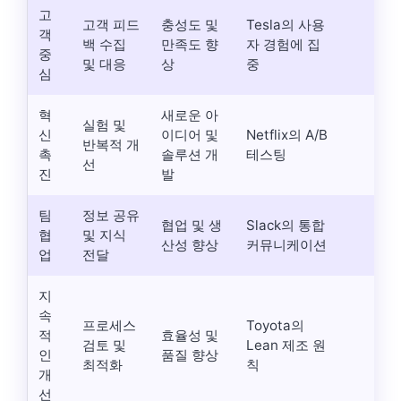
고
고객 피드
충성도 및
Tesla의 사용
객
백 수집
만족도 향
자 경험에 집
중
및 대응
상
중
심
혁
새로운 아
실험 및
신
이디어 및
Netflix의 A/B
반복적 개
촉
솔루션 개
테스팅
선
진
발
팀
정보 공유
협업 및 생
Slack의 통합
협
및 지식
산성 향상
커뮤니케이션
업
전달
지
속
프로세스
Toyota의
적
효율성 및
검토 및
Lean 제조 원
인
품질 향상
최적화
칙
개
선