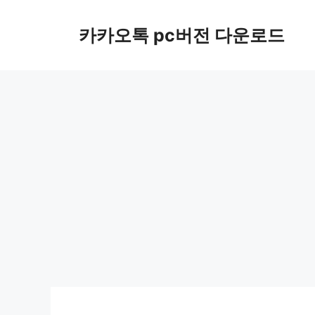
컨
텐
카카오톡 pc버전 다운로드
츠
로
건
너
뛰
기