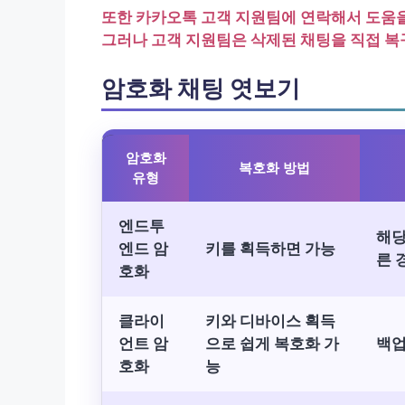
또한
카카오톡 고객 지원팀에 연락
해서 도움을
그러나 고객 지원팀은 삭제된 채팅을 직접 복
암호화 채팅 엿보기
암호화
복호화 방법
유형
엔드투
해당
엔드 암
키를 획득하면 가능
른 
호화
클라이
키와 디바이스 획득
언트 암
으로 쉽게 복호화 가
백업
호화
능