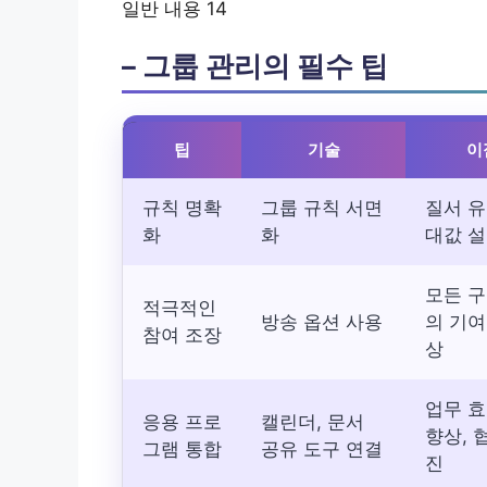
일반 내용 14
– 그룹 관리의 필수 팁
팁
기술
이
규칙 명확
그룹 규칙 서면
질서 유
화
화
대값 
모든 
적극적인
방송 옵션 사용
의 기여
참여 조장
상
업무 
응용 프로
캘린더, 문서
향상, 
그램 통합
공유 도구 연결
진