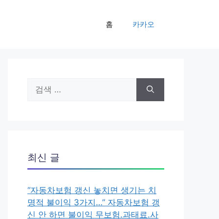
홈
카카오
검
색:
최신 글
“자동차보험 갱신 놓치면 생기는 치
명적 불이익 3가지…” 자동차보험 갱
신 안 하면 불이익 무보험.과태료.사