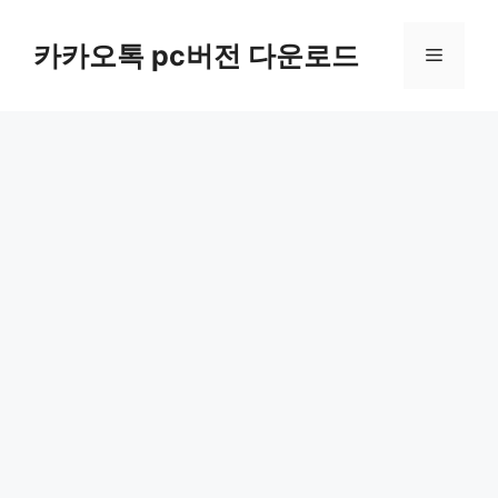
컨
텐
카카오톡 pc버전 다운로드
메
츠
로
뉴
건
너
뛰
기