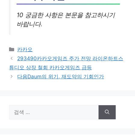
10 궁금한 사항은 본문을 참고하시기
바랍니다.
카
카카오
테
293490카카오게임즈 주가 전망 라이온하트스
고
튜디오 상장 철회 카카오게임즈 급등
리
다음Daum의 위기, 재도약의 기회인가
검
색: