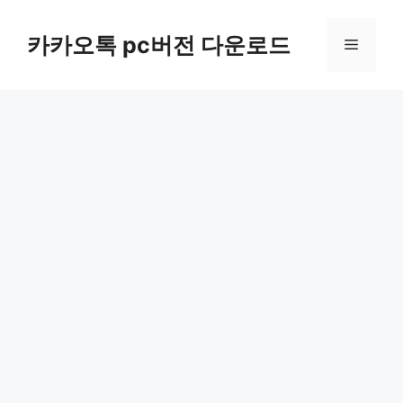
컨
텐
카카오톡 pc버전 다운로드
메
츠
로
뉴
건
너
뛰
기