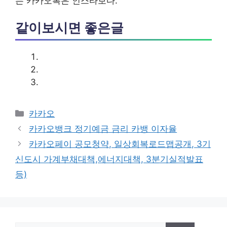
는 카카오톡은 인스타보다.
같이보시면 좋은글
카
카카오
테
카카오뱅크 정기예금 금리 카뱅 이자율
고
카카오페이 공모청약, 일상회복로드맵공개, 3기
리
신도시 가계부채대책,에너지대책, 3분기실적발표
등)