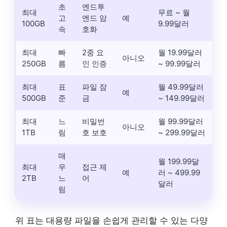
초
엔드투
최대
무료 ~ 월
고
엔드 암
예
100GB
9.99달러
속
호화
최대
빠
2중 요
월 19.99달러
아니오
250GB
름
인 인증
~ 99.99달러
최대
표
파일 잠
월 49.99달러
예
500GB
준
금
~ 149.99달러
최대
느
비밀번
월 99.99달러
아니오
1TB
림
호 보호
~ 299.99달러
매
월 199.99달
최대
우
접근 제
예
러 ~ 499.99
2TB
느
어
달러
림
위 표는 대용량 파일을 손쉽게 관리할 수 있는 다양