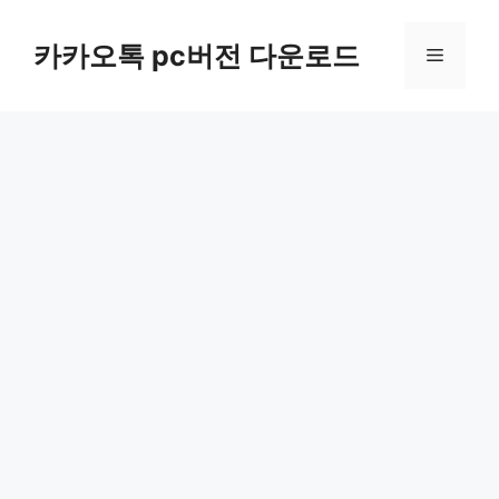
컨
텐
카카오톡 pc버전 다운로드
메
츠
로
뉴
건
너
뛰
기