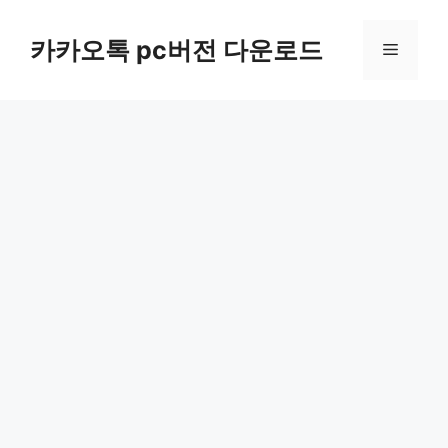
컨
텐
카카오톡 pc버전 다운로드
메
츠
로
뉴
건
너
뛰
기