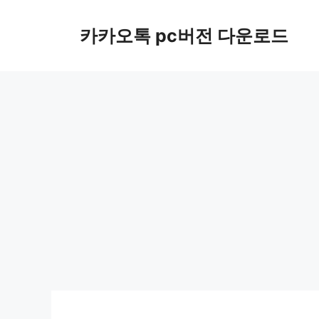
컨
텐
카카오톡 pc버전 다운로드
츠
로
건
너
뛰
기