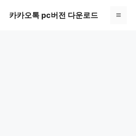
컨
텐
카카오톡 pc버전 다운로드
메
츠
로
뉴
건
너
뛰
기