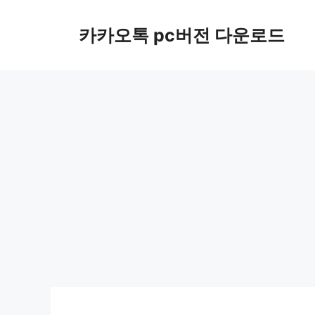
컨
텐
카카오톡 pc버전 다운로드
츠
로
건
너
뛰
기