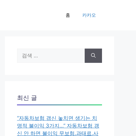
홈
카카오
검
색:
최신 글
“자동차보험 갱신 놓치면 생기는 치
명적 불이익 3가지…” 자동차보험 갱
신 안 하면 불이익 무보험.과태료.사