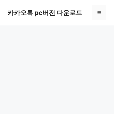
컨
텐
카카오톡 pc버전 다운로드
메
츠
로
뉴
건
너
뛰
기