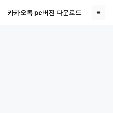
컨
텐
카카오톡 pc버전 다운로드
메
츠
로
뉴
건
너
뛰
기