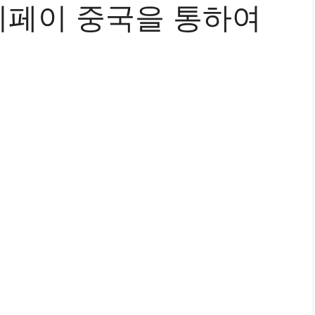
페이 중국을 통하여