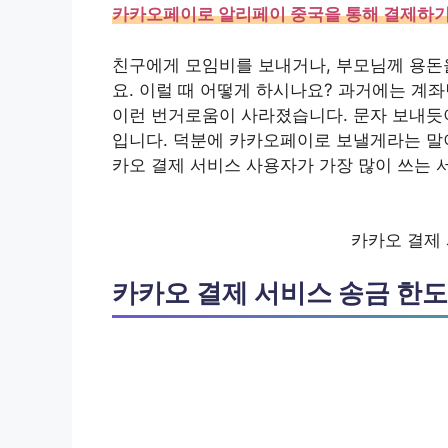
카카오페이로 알리페이 중국을 통해 결제하기
친구에게 모임비를 보내거나, 부모님께 용돈
요. 이럴 때 어떻게 하시나요? 과거에는 계
이런 번거로움이 사라졌습니다. 문자 보내듯이
입니다. 덕분에 카카오페이로 보낼게라는 말이
카오 결제 서비스 사용자가 가장 많이 쓰는 
카카오 결제 
카카오 결제 서비스 송금 한도