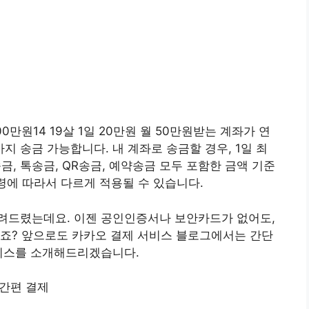
500만원14 19살 1일 20만원 월 50만원받는 계좌가 연
원까지 송금 가능합니다. 내 계좌로 송금할 경우, 1일 최
, 톡송금, QR송금, 예약송금 모두 포함한 금액 기준
령에 따라서 다르게 적용될 수 있습니다.
려드렸는데요. 이젠 공인인증서나 보안카드가 없어도,
겠죠? 앞으로도 카카오 결제 서비스 블로그에서는 간단
서비스를 소개해드리겠습니다.
간편 결제