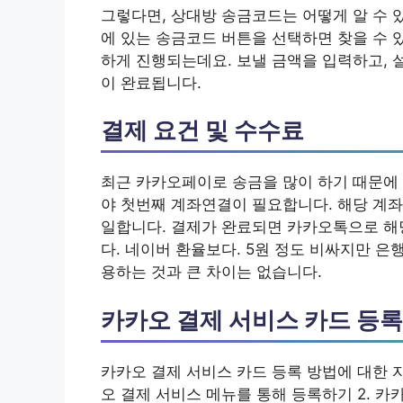
그렇다면, 상대방 송금코드는 어떻게 알 수 
에 있는 송금코드 버튼을 선택하면 찾을 수 
하게 진행되는데요. 보낼 금액을 입력하고, 
이 완료됩니다.
결제 요건 및 수수료
최근 카카오페이로 송금을 많이 하기 때문에
야 첫번째 계좌연결이 필요합니다. 해당 계좌
일합니다. 결제가 완료되면 카카오톡으로 해
다. 네이버 환율보다. 5원 정도 비싸지만 
용하는 것과 큰 차이는 없습니다.
카카오 결제 서비스 카드 등록
카카오 결제 서비스 카드 등록 방법에 대한 
오 결제 서비스 메뉴를 통해 등록하기 2. 카