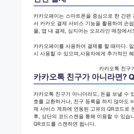
카카오페이는 스마트폰을 중심으로 한 간편 
서 카카오 결제 서비스 기능을 활용하여 손쉽
몰, 앱 내 결제, 심지어는 오프라인 매장에서
카카오페이를 사용하여 결제를 할 때마다. 일
시 사용할 수 있으며,사용자에게 추가적인 
카카오톡 친구가
카카오톡 친구가 아니라면? 
카카오톡 친구가 아니더라도, 돈을 보낼 수 
호를 교환하거나, 친구 등록을 하지 않아도 
제 서비스 계좌에 연동된 고유의 QR코드로 
후, 상단의 코드스캔을 통해 이용할 수 있습
QR코드를 스캔하면 됩니다.