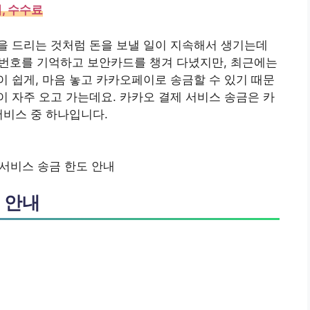
, 수수료
을 드리는 것처럼 돈을 보낼 일이 지속해서 생기는데
좌번호를 기억하고 보안카드를 챙겨 다녔지만, 최근에는
 쉽게, 마음 놓고 카카오페이로 송금할 수 있기 때문
 자주 오고 가는데요. 카카오 결제 서비스 송금은 카
서비스 중 하나입니다.
서비스 송금 한도 안내
 안내