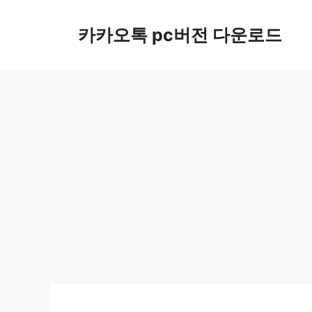
컨
텐
카카오톡 pc버전 다운로드
츠
로
건
너
뛰
기