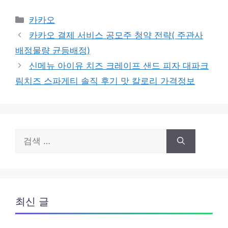
카
카카오
테
카카오 결제 서비스 공모주 청약 전략( 주관사
고
배정물량 균등배정)
리
신메뉴 아이유 치즈 크레이프 샌드 피자 대파크
림치즈 스파게티 솔직 후기 맛 칼로리 가격정보
검
색:
최신 글