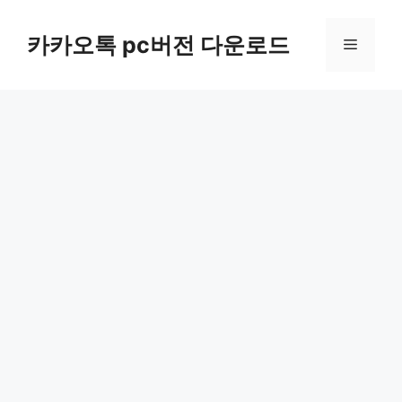
컨
텐
카카오톡 pc버전 다운로드
메
츠
로
뉴
건
너
뛰
기