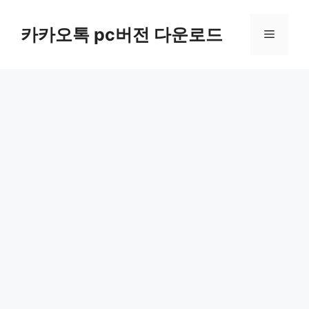
컨
텐
카카오톡 pc버전 다운로드
메
츠
로
뉴
건
너
뛰
기