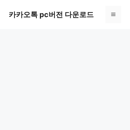
컨
텐
카카오톡 pc버전 다운로드
메
츠
로
뉴
건
너
뛰
기