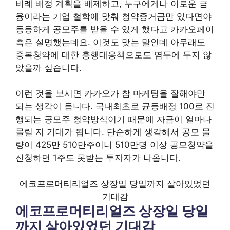
비례 배정 계획을 배제하고, 누구에게나 이로운 금
융이라는 기업 철학에 맞춰 청약증거금만 있다면야
동등하게 공모주를 받을 수 있게 했다고 카카오페이
측은 설명했는데요. 이것도 맞는 말인데 아무래도
중복청약에 대한 흥행대응책으로도 염두에 두지 않
았을까 싶습니다.
이런 것을 보시면 카카오가 참 마케팅을 잘해야만
되는 생각이 듭니다. 국내최초로 균등배정 100로 진
행되는 공모주 청약방식이기 때문에 자금이 얼마나
몰릴 지 기대가 됩니다. 단순하게 생각해서 공모 물
량이 425만 510만주이니 510만명 이상 공모청약을
신청하면 1주도 못받는 투자자가 나옵니다.
에코프로머티리얼즈 상장일 당일까지 살아있었던
기대감
에코프로머티리얼즈 상장일 당일
까지 살아있었던 기대감