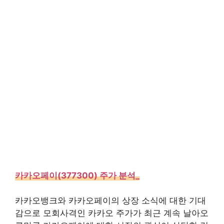
카카오페이(377300) 주가 분석_
카카오뱅크와 카카오페이의 상장 소식에 대한 기대
감으로 모회사격인 카카오 주가가 최근 계속 날아오