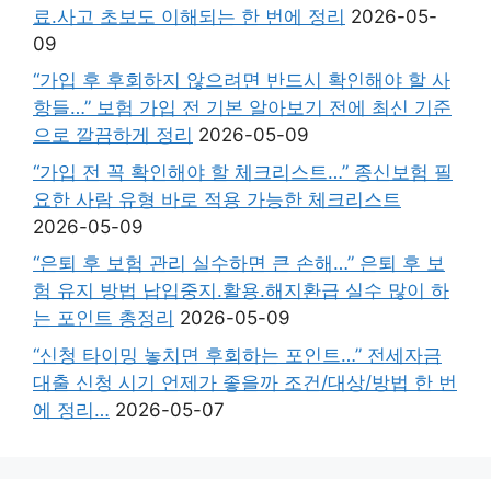
료.사고 초보도 이해되는 한 번에 정리
2026-05-
09
“가입 후 후회하지 않으려면 반드시 확인해야 할 사
항들…” 보험 가입 전 기본 알아보기 전에 최신 기준
으로 깔끔하게 정리
2026-05-09
“가입 전 꼭 확인해야 할 체크리스트…” 종신보험 필
요한 사람 유형 바로 적용 가능한 체크리스트
2026-05-09
“은퇴 후 보험 관리 실수하면 큰 손해…” 은퇴 후 보
험 유지 방법 납입중지.활용.해지환급 실수 많이 하
는 포인트 총정리
2026-05-09
“신청 타이밍 놓치면 후회하는 포인트…” 전세자금
대출 신청 시기 언제가 좋을까 조건/대상/방법 한 번
에 정리…
2026-05-07