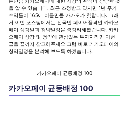
른만큼 카카오페이에 대한 시장의 관심이 상당한 것
을 알 수 있습니다. 최근 조정받고 있지만 1년 주가
수익률이 165에 이를만큼 카카오가 핫합니다. 그래
서 이번 포스팅에서는 전국민 페이어플격인 카카오
페이 상장일과 청약일정을 총정리해봤습니다. 카카
오페이 상장 및 청약에 관심있는 투자자라면 이번
글을 끝까지 참고해주세요 그럼 바로 카카오페이의
청약일정을 분석해 보도록 하겠습니다.
카카오페이 균등배정 100
카카오페이 균등배정 100