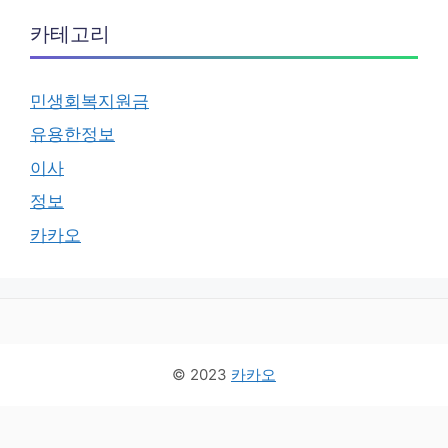
카테고리
민생회복지원금
유용한정보
이사
정보
카카오
© 2023
카카오