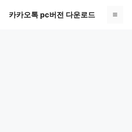
컨
텐
카카오톡 pc버전 다운로드
메
츠
로
뉴
건
너
뛰
기