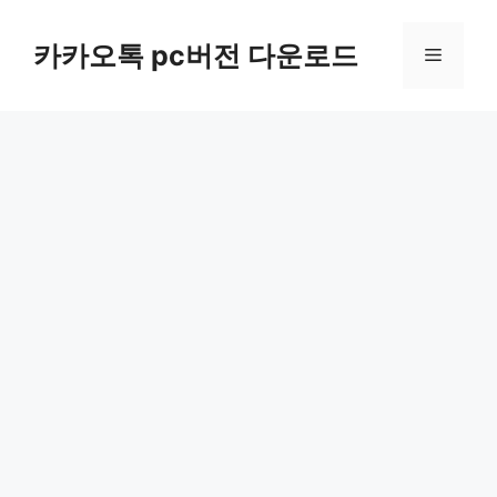
컨
텐
카카오톡 pc버전 다운로드
메
츠
로
뉴
건
너
뛰
기