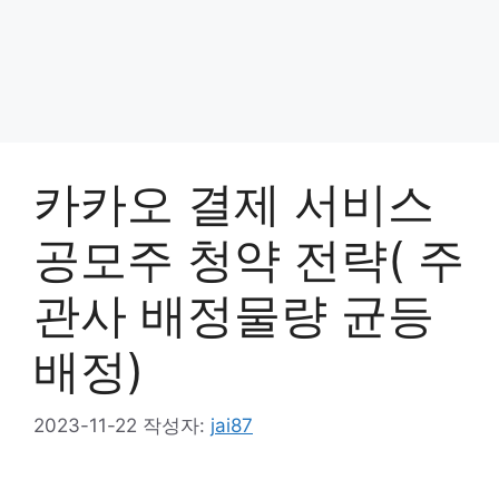
카카오 결제 서비스
공모주 청약 전략( 주
관사 배정물량 균등
배정)
2023-11-22
작성자:
jai87