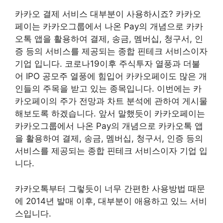
카카오 결제 서비스 대부분이 사용하시죠? 카카오
페이는 카카오그룹에서 나온 Pay의 개념으로 카카
오톡 앱을 활용하여 결제, 송금, 멤버십, 청구서, 인
증 등의 서비스를 제공되는 종합 핀테크 서비스이자
기업 입니다. 코로나19이후 주식투자 열풍과 더불
어 IPO 공모주 열풍에 힘입어 카카오페이도 많은 개
인들의 주목을 받고 있는 종목입니다. 이번에는 카
카오페이의 주가 전망과 차트 분석에 관하여 게시물
해보도록 하겠습니다. 앞서 말했듯이 카카오페이는
카카오그룹에서 나온 Pay의 개념으로 카카오톡 앱
을 활용하여 결제, 송금, 멤버십, 청구서, 인증 등의
서비스를 제공되는 종합 핀테크 서비스이자 기업 입
니다.
카카오톡부터 그렇듯이 너무 간편한 사용방법 때문
에 2014년 발매 이후, 대부분이 애용하고 있느 서비
스입니다.