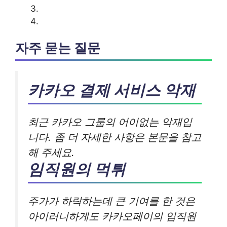
자주 묻는 질문
카카오 결제 서비스 악재
최근 카카오 그룹의 어이없는 악재입
니다. 좀 더 자세한 사항은 본문을 참고
해 주세요.
임직원의 먹튀
주가가 하락하는데 큰 기여를 한 것은
아이러니하게도 카카오페이의 임직원