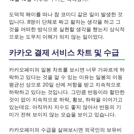
도덕적 해이를 떠나 참 코미디 같은 일이 발생한 것
입니다. 8명이 단체로 짜고 팔자는 생각을 하고 그
것을 어떠한 방식으로 실현할 생각을 했는지 상식적
으로는 도무지 이해가 되지 않는 일이었다.
카카오 결제 서비스 차트 및 수급
카카오페이의 일봉 차트를 보시면 너무 가파르게 하
락하고 있다는 것을 알 수 있는 이유는 일봉의 이동
평균선 상으로 20일 선에 저항을 받고 지속적으로
하락하고 있다는 것입니다. 그만큼 반등이라 할만한
것이 없이 지속적으로 하락, 횡보, 하락을 이어가고
있는데요. 아직까지 지수도 좋지 않아서 반등의 기
미가 전혀 보이지 않는 모습을 보이고 있습니다.
카카오페이의 수급을 살펴보시면 외국인의 보유비