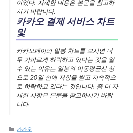
이었다. 자세한 내용은 본문을 참고하
시기 바랍니다.
카카오 결제 서비스 차트
및
카카오페이의 일봉 차트를 보시면 너
무 가파르게 하락하고 있다는 것을 알
수 있는 이유는 일봉의 이동평균선 상
으로 20일 선에 저항을 받고 지속적으
로 하락하고 있다는 것입니다. 좀 더 자
세한 사항은 본문을 참고하시기 바랍
니다.
카
카카오