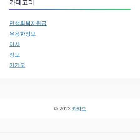
카테고리
민생회복지원금
유용한정보
이사
정보
카카오
© 2023
카카오