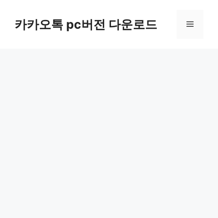
컨
텐
카카오톡 pc버전 다운로드
메
츠
로
뉴
건
너
뛰
기