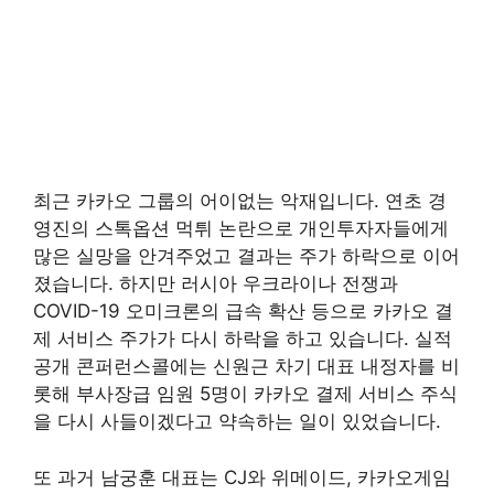
최근 카카오 그룹의 어이없는 악재입니다. 연초 경
영진의 스톡옵션 먹튀 논란으로 개인투자자들에게
많은 실망을 안겨주었고 결과는 주가 하락으로 이어
졌습니다. 하지만 러시아 우크라이나 전쟁과
COVID-19 오미크론의 급속 확산 등으로 카카오 결
제 서비스 주가가 다시 하락을 하고 있습니다. 실적
공개 콘퍼런스콜에는 신원근 차기 대표 내정자를 비
롯해 부사장급 임원 5명이 카카오 결제 서비스 주식
을 다시 사들이겠다고 약속하는 일이 있었습니다.
또 과거 남궁훈 대표는 CJ와 위메이드, 카카오게임