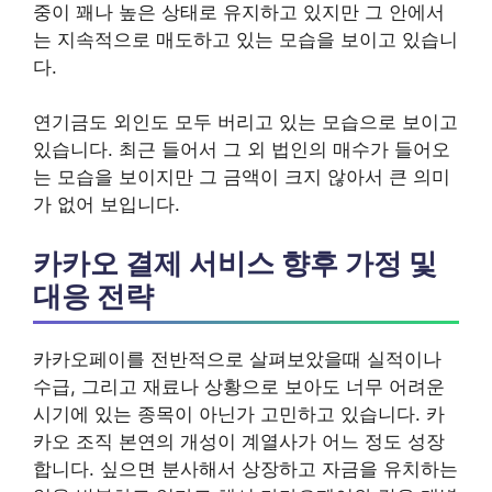
중이 꽤나 높은 상태로 유지하고 있지만 그 안에서
는 지속적으로 매도하고 있는 모습을 보이고 있습니
다.
연기금도 외인도 모두 버리고 있는 모습으로 보이고
있습니다. 최근 들어서 그 외 법인의 매수가 들어오
는 모습을 보이지만 그 금액이 크지 않아서 큰 의미
가 없어 보입니다.
카카오 결제 서비스 향후 가정 및
대응 전략
카카오페이를 전반적으로 살펴보았을때 실적이나
수급, 그리고 재료나 상황으로 보아도 너무 어려운
시기에 있는 종목이 아닌가 고민하고 있습니다. 카
카오 조직 본연의 개성이 계열사가 어느 정도 성장
합니다. 싶으면 분사해서 상장하고 자금을 유치하는