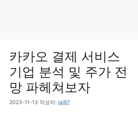
카카오 결제 서비스
기업 분석 및 주가 전
망 파헤쳐보자
2023-11-13
작성자:
jai87