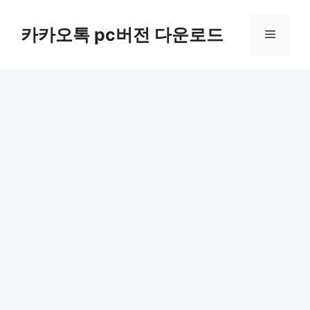
컨
텐
카카오톡 pc버전 다운로드
메
츠
로
뉴
건
너
뛰
기