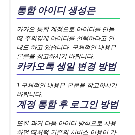
통합 아이디 생성은
카카오 통합 계정으로 아이디를 만들
때 주의깊게 아이디를 선택하라고 안
내도 하고 있습니다. 구체적인 내용은
본문을 참고하시기 바랍니다.
카카오톡 생일 변경 방법
1 구체적인 내용은 본문을 참고하시기
바랍니다.
계정 통합 후 로그인 방법
또한 과거 다음 아이디 방식으로 사용
하던 때처럼 기존의 서비스 이용이 가