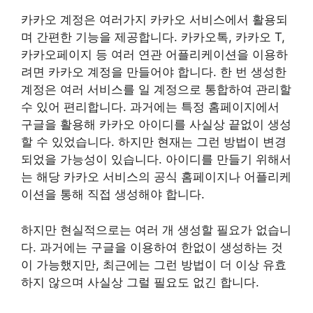
카카오 계정은 여러가지 카카오 서비스에서 활용되
며 간편한 기능을 제공합니다. 카카오톡, 카카오 T,
카카오페이지 등 여러 연관 어플리케이션을 이용하
려면 카카오 계정을 만들어야 합니다. 한 번 생성한
계정은 여러 서비스를 일 계정으로 통합하여 관리할
수 있어 편리합니다. 과거에는 특정 홈페이지에서
구글을 활용해 카카오 아이디를 사실상 끝없이 생성
할 수 있었습니다. 하지만 현재는 그런 방법이 변경
되었을 가능성이 있습니다. 아이디를 만들기 위해서
는 해당 카카오 서비스의 공식 홈페이지나 어플리케
이션을 통해 직접 생성해야 합니다.
하지만 현실적으로는 여러 개 생성할 필요가 없습니
다. 과거에는 구글을 이용하여 한없이 생성하는 것
이 가능했지만, 최근에는 그런 방법이 더 이상 유효
하지 않으며 사실상 그럴 필요도 없긴 합니다.