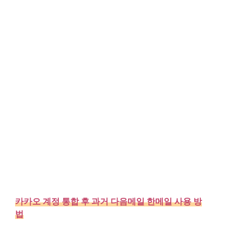
카카오 계정 통합 후 과거 다음메일 한메일 사용 방
법