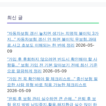
최신 글
“자동차보험 갱신 놓치면 생기는 치명적 불이익 3가
지…” 자동차보험 갱신 안 하면 불이익 무보험.과태
료.사고 초보도 이해되는 한 번에 정리
2026-05-
09
“가입 후 후회하지 않으려면 반드시 확인해야 할 사
항들…” 보험 가입 전 기본 알아보기 전에 최신 기준
으로 깔끔하게 정리
2026-05-09
“가입 전 꼭 확인해야 할 체크리스트…” 종신보험 필
요한 사람 유형 바로 적용 가능한 체크리스트
2026-05-09
“은퇴 후 보험 관리 실수하면 큰 손해…” 은퇴 후 보
험 유지 방법 납입중지.활용.해지환급 실수 많이 하