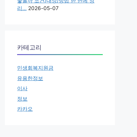
좋을까 조건/대상/방법 한 번에 정
리…
2026-05-07
카테고리
민생회복지원금
유용한정보
이사
정보
카카오