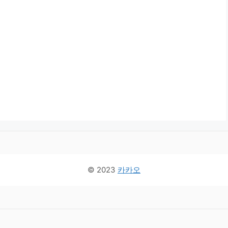
© 2023
카카오