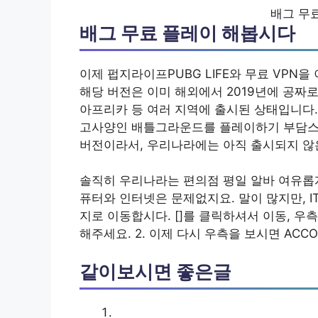
배그 무
배그 무료 플레이 해봅시다
이제 펍지라이프PUBG LIFE와 무료 VPN
해당 버전은 이미 해외에서 2019년에 공짜로
아프리카 등 여러 지역에 출시된 상태입니다
고사양인 배틀그라운드를 플레이하기 부담스
버전이라서, 우리나라에는 아직 출시되지 않은
솔직히 우리나라는 편의점 평일 알바 여유롭게
퓨터와 인터넷은 문제없지요. 말이 많지만, I
지로 이동합시다. []를 클릭하셔서 이동, 우측 
해주세요. 2. 이제 다시 우측을 보시면 ACC
같이보시면 좋은글