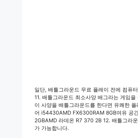
일단, 배틀그라운드 무료 플레이 전에 컴퓨터
11. 배틀그라운드 최소사양 배그라는 게임을
이 사양을 배틀그라운드를 한다면 유쾌한 플레
어 i54430AMD FX6300RAM 8GB여유 공
2GBAMD 라데온 R7 370 2B 12. 배
가 가능합니다.