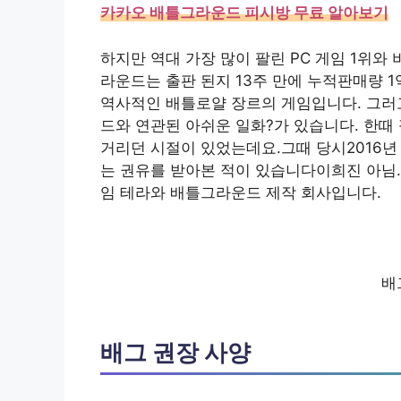
카카오 배틀그라운드 피시방 무료 알아보기
하지만 역대 가장 많이 팔린 PC 게임 1위
라운드는 출판 된지 13주 만에 누적판매량 1
역사적인 배틀로얄 장르의 게임입니다. 그러
드와 연관된 아쉬운 일화?가 있습니다. 한때
거리던 시절이 있었는데요.그때 당시2016년
는 권유를 받아본 적이 있습니다이희진 아님.
임 테라와 배틀그라운드 제작 회사입니다.
배
배그 권장 사양