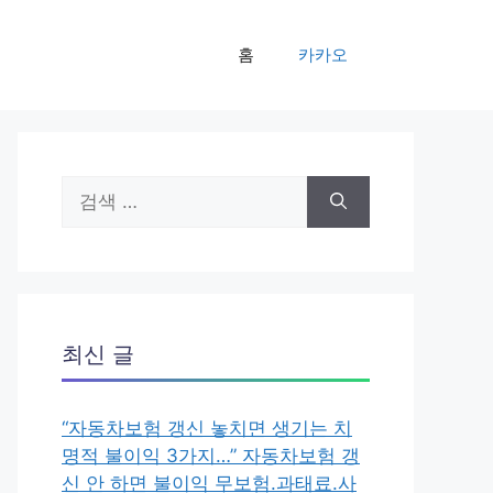
홈
카카오
검
색:
최신 글
“자동차보험 갱신 놓치면 생기는 치
명적 불이익 3가지…” 자동차보험 갱
신 안 하면 불이익 무보험.과태료.사