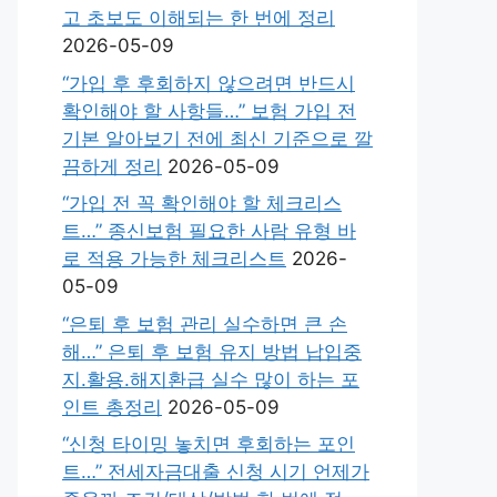
고 초보도 이해되는 한 번에 정리
2026-05-09
“가입 후 후회하지 않으려면 반드시
확인해야 할 사항들…” 보험 가입 전
기본 알아보기 전에 최신 기준으로 깔
끔하게 정리
2026-05-09
“가입 전 꼭 확인해야 할 체크리스
트…” 종신보험 필요한 사람 유형 바
로 적용 가능한 체크리스트
2026-
05-09
“은퇴 후 보험 관리 실수하면 큰 손
해…” 은퇴 후 보험 유지 방법 납입중
지.활용.해지환급 실수 많이 하는 포
인트 총정리
2026-05-09
“신청 타이밍 놓치면 후회하는 포인
트…” 전세자금대출 신청 시기 언제가