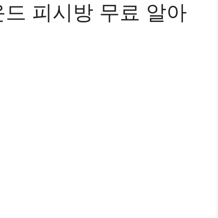
드 피시방 무료 알아