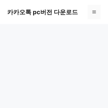
컨
텐
카카오톡 pc버전 다운로드
메
츠
로
뉴
건
너
뛰
기