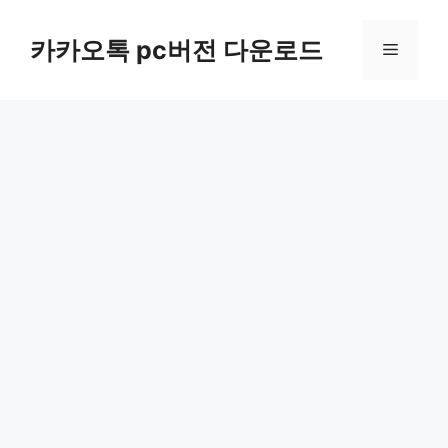
컨
텐
카카오톡 pc버전 다운로드
메
츠
로
뉴
건
너
뛰
기