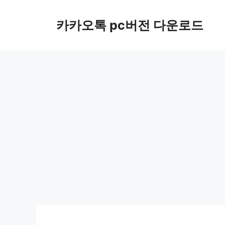
컨
텐
카카오톡 pc버전 다운로드
츠
로
건
너
뛰
기