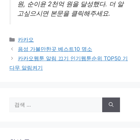
원, 순이윤 2천억 원을 달성했다. 더 알
고싶으시면 본문을 클릭해주세요.
카
카카오
테
음성 가볼만한곳 베스트10 명소
고
카카오웹툰 알림 끄기 인기웹툰순위 TOP50 기
리
다무 알림켜기
검
색: