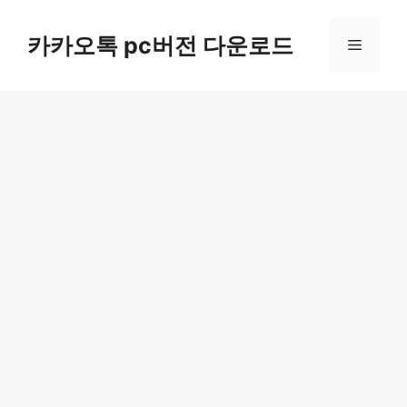
컨
텐
카카오톡 pc버전 다운로드
메
츠
로
뉴
건
너
뛰
기