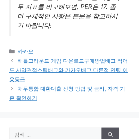
무 지표를 비교해보면, PER은 17. 좀
더 구체적인 사항은 본문을 참고하시
기 바랍니다.
카
카카오
테
배틀그라운드 게임 다운로드구매방법배그 적어
고
도 사양견적스팀배그와 카카오배그 다른점 연령 이
리
용등급
채무통합 대환대출 신청 방법 및 금리, 자격 기
준 확인하기
검
색: