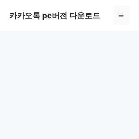
컨
텐
카카오톡 pc버전 다운로드
메
츠
로
뉴
건
너
뛰
기