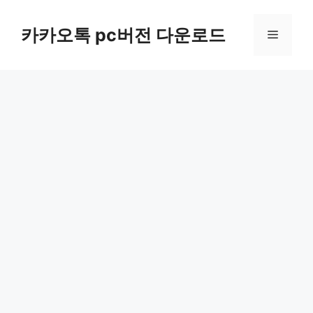
컨
텐
카카오톡 pc버전 다운로드
메
츠
로
뉴
건
너
뛰
기