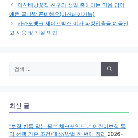
테
아산배방꽃집 친구의 생일 축하하는 마음 담아
고
예쁜 꽃다발 준비해요(아산페이가능)
리
카카오뱅크 세이프박스 이자 파킹입출금 예금잔
고 사용 및 개설 방법
검
색:
최신 글
“보장 빈틈 막는 필수 체크포인트…” 어린이보험 특
약 선택 기준 조건/대상/방법 한 번에 정리
2026-