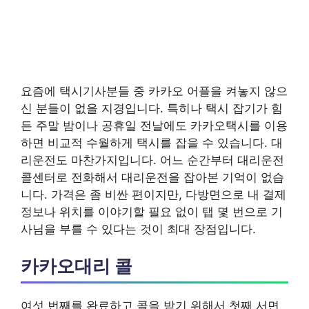
요즘에 택시기사분들 중 카카오 어플을 켜놓지 않으
신 분들이 없을 지경입니다. 특히나 택시 잡기가 힘
든 주말 밤이나 공휴일 전날에도 카카오택시를 이용
하면 비교적 수월하게 택시를 잡을 수 있습니다. 대
리운전도 마찬가지입니다. 어느 순간부터 대리운전
콜센터로 전화해서 대리운전을 잡아본 기억이 없습
니다. 가격은 좀 비싼 편이지만, 다방면으로 내 결제
정보나 위치를 이야기할 필요 없이 탭 몇 번으로 기
사님을 부를 수 있다는 것이 최대 장점입니다.
카카오대리 콜
여섯 번째를 완료하고 콜을 받기 위해서 첫째 서면