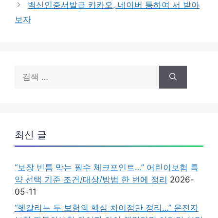
백신인증서발급 카카오, 네이버 통하여 서 받아
보자
검
색:
최신 글
“보장 빈틈 막는 필수 체크포인트…” 어린이보험 특
약 선택 기준 조건/대상/방법 한 번에 정리
2026-
05-11
“헷갈리는 두 보험의 핵심 차이점만 정리…” 운전자