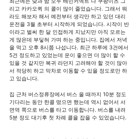
최근에는 낮과 밤 모두 배민커넥트 나 쿠팡이츠 그
리고 카카오퀵 의 콜이 많이 줄었습니다. 그래서 뭐
라도 해보자 해서 예전부터 생각만 하고 있던 대리
운전을 3월 초부터 시작하게 되었습니다. 시작이 반
이라고 벌써 한 달 인접하게 지났지만 아직 모르는
게 많은데 부딯혀 가며 하는 중입니다. 집에서 저녁
을 먹고 오후 8시쯤 나섭니다. 최근 하루에 3건에서
5건 정도하고 있었는데 운이 좋으면 더 많이 할 수
있을 것 같지만 복귀 라던지 고려해야 할 것이 많아
서 적당히 하고 막차로 이동할 수 있을 정도로만 하
고 있습니다.
집 근처 버스정류장에서 버스 올 때까지 10분 정도
기다리는 동안 한콜 떴으면 했는데 역시 없어서 서
면역 쪽으로 버스를 타고 이동합니다. 버스를 내려
5분 정도 대기후 첫 차례 콜을 잡을 수 있었습니다.