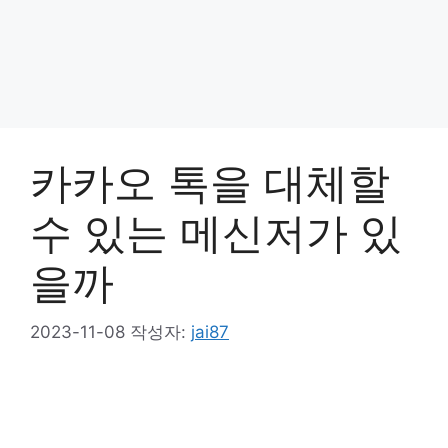
카카오 톡을 대체할
수 있는 메신저가 있
을까
2023-11-08
작성자:
jai87