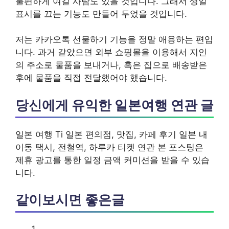
불편하게 여길 사람도 있을 것입니다. 그래서 생일
표시를 끄는 기능도 만들어 두었을 것입니다.
저는 카카오톡 선물하기 기능을 정말 애용하는 편입
니다. 과거 같았으면 외부 쇼핑몰을 이용해서 지인
의 주소로 물품을 보내거나, 혹은 집으로 배송받은
후에 물품을 직접 전달했어야 했습니다.
당신에게 유익한 일본여행 연관 글
일본 여행 Ti 일본 편의점, 맛집, 카페 후기 일본 내
이동 택시, 전철역, 하루카 티켓 연관 본 포스팅은
제휴 광고를 통한 일정 금액 커미션을 받을 수 있습
니다.
같이보시면 좋은글