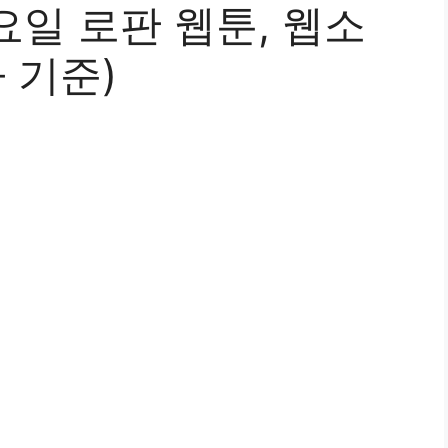
일 로판 웹툰, 웹소
 기준)