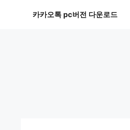
컨
텐
카카오톡 pc버전 다운로드
츠
로
건
너
뛰
기