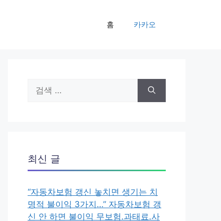
홈
카카오
검
색:
최신 글
“자동차보험 갱신 놓치면 생기는 치
명적 불이익 3가지…” 자동차보험 갱
신 안 하면 불이익 무보험.과태료.사