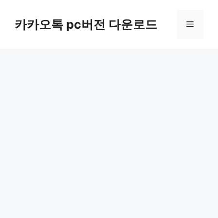
컨
텐
카카오톡 pc버전 다운로드
메
츠
로
뉴
건
너
뛰
기