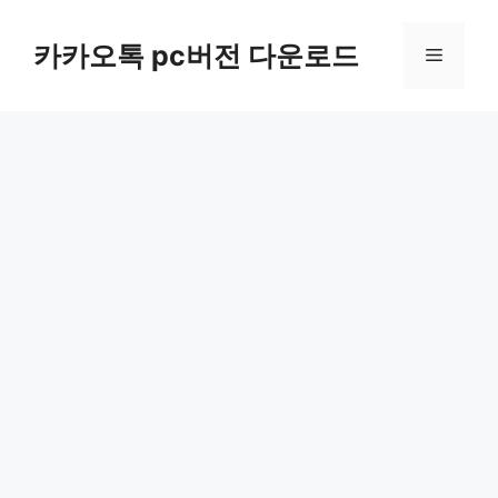
컨
텐
카카오톡 pc버전 다운로드
메
츠
로
뉴
건
너
뛰
기