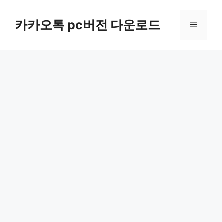
컨
텐
카카오톡 pc버전 다운로드
메
츠
로
뉴
건
너
뛰
기