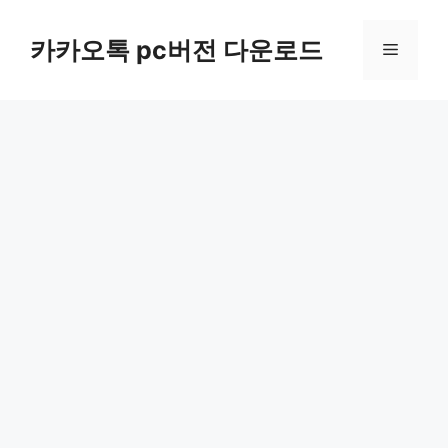
컨
텐
카카오톡 pc버전 다운로드
메
츠
로
뉴
건
너
뛰
기