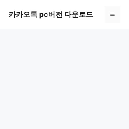
컨
텐
카카오톡 pc버전 다운로드
메
츠
로
뉴
건
너
뛰
기