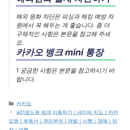
해외 원화 차단은 피싱과 해킹 예방 차
원에서 꼭 해두는 게 좋습니다. 좀 더
구체적인 사항은 본문을 참고해 주세
요.
카카오 뱅크 mini 통장
1 궁금한 사항은 본문을 참고하시기 바
랍니다.
카
카카오
테
a01로드뷰 쉽게 이동하기｜네이버 지도｜카카
고
오맵｜부동산｜권리분석｜개발｜시행｜경매｜임
리
장｜여행