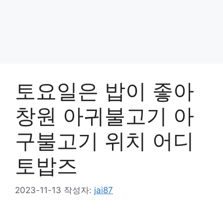
토요일은 밥이 좋아
창원 아귀불고기 아
구불고기 위치 어디
토밥즈
2023-11-13
작성자:
jai87