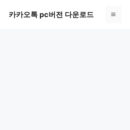
컨
텐
카카오톡 pc버전 다운로드
메
츠
로
뉴
건
너
뛰
기